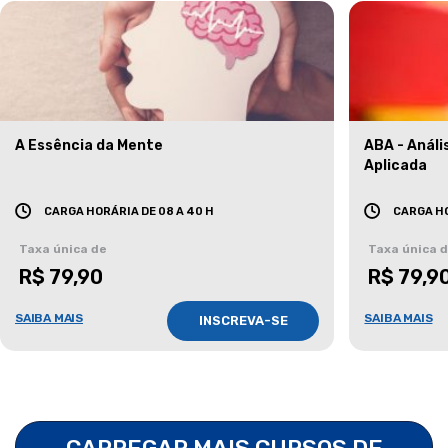
A Essência da Mente
ABA - Anál
Aplicada
CARGA HORÁRIA DE 08 A 40 H
CARGA HO
Taxa única de
Taxa única 
R$ 79,90
R$ 79,9
SAIBA MAIS
SAIBA MAIS
INSCREVA-SE
CARREGAR MAIS CURSOS DE