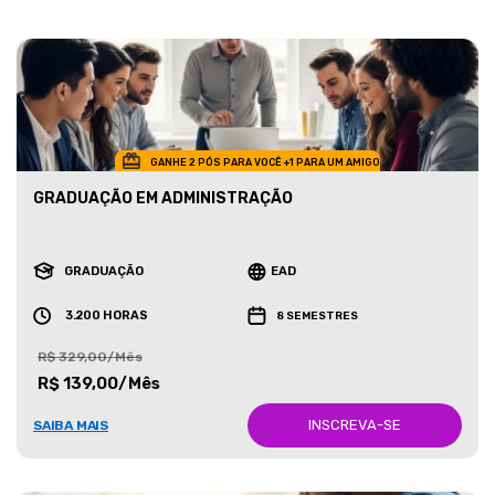
GANHE 2 PÓS PARA VOCÊ +1 PARA UM AMIGO
GRADUAÇÃO EM ADMINISTRAÇÃO
GRADUAÇÃO
EAD
3.200 HORAS
8 SEMESTRES
R$ 329,00/Mês
R$ 139,00/Mês
INSCREVA-SE
SAIBA MAIS