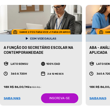
GANHE 2 POS PARA VOCE +1 PARA UM AMIGO
GAN
COM VIDEOAULAS
A FUNÇÃO DO SECRETÁRIO ESCOLAR NA
ABA - ANÁ
CONTEMPORANEIDADE
APLICADA
LATO SENSU
100% EAD
LATO SE
360 A 720H
360 A 72
2 A 12 MESES
18X R$ 86,00/Mês
18X R$ 86,0
18X R$ 387,00/Mês
INSCREVA-SE
SAIBA MAIS
SAIBA MAIS