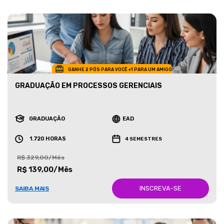
GANHE 2 PÓS PARA VOCÊ +1 PARA UM AMIGO
GRADUAÇÃO EM PROCESSOS GERENCIAIS
GRADUAÇÃO
EAD
1.720 HORAS
4 SEMESTRES
R$ 329,00/Mês
R$ 139,00/Mês
INSCREVA-SE
SAIBA MAIS