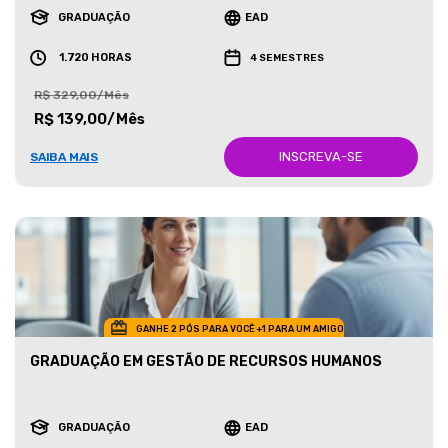
GRADUAÇÃO
EAD
1.720 HORAS
4 SEMESTRES
R$ 329,00/Mês
R$ 139,00/Mês
INSCREVA-SE
SAIBA MAIS
GANHE 2 PÓS PARA VOCÊ +1 PARA UM AMIGO
GRADUAÇÃO EM GESTÃO DE RECURSOS HUMANOS
GRADUAÇÃO
EAD