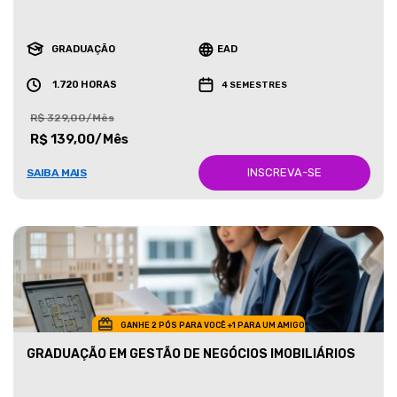
GRADUAÇÃO
EAD
1.720 HORAS
4 SEMESTRES
R$ 329,00/Mês
R$ 139,00/Mês
INSCREVA-SE
SAIBA MAIS
GANHE 2 PÓS PARA VOCÊ +1 PARA UM AMIGO
GRADUAÇÃO EM GESTÃO DE NEGÓCIOS IMOBILIÁRIOS