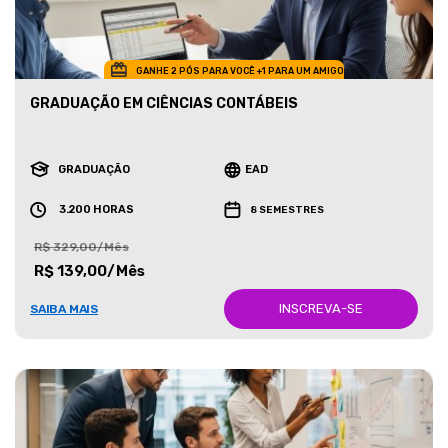
GANHE 2 PÓS PARA VOCÊ +1 PARA UM AMIGO
GRADUAÇÃO EM CIÊNCIAS CONTÁBEIS
GRADUAÇÃO
EAD
3.200 HORAS
8 SEMESTRES
R$ 329,00/Mês
R$ 139,00/Mês
INSCREVA-SE
SAIBA MAIS