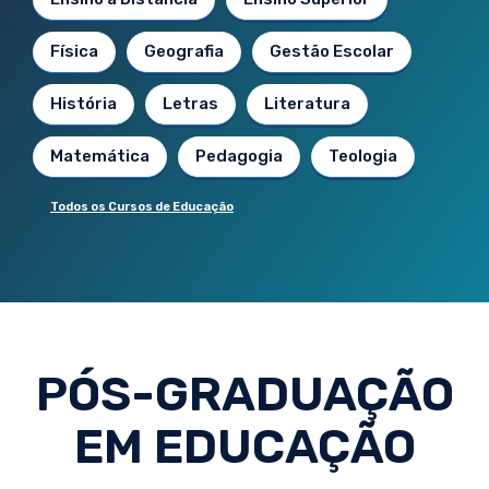
Física
Geografia
Gestão Escolar
História
Letras
Literatura
Matemática
Pedagogia
Teologia
Todos os Cursos de Educação
PÓS-GRADUAÇÃO
EM EDUCAÇÃO