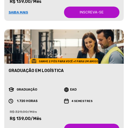
R$ 139,00/Mês
INSCREVA-SE
SAIBA MAIS
GANHE 2 PÓS PARA VOCÊ +1 PARA UM AMIGO
GRADUAÇÃO EM LOGÍSTICA
GRADUAÇÃO
EAD
1.720 HORAS
4 SEMESTRES
R$ 329,00/Mês
R$ 139,00/Mês