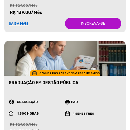
R$ 329,00/Mês
R$ 139,00/Mês
INSCREVA-SE
SAIBA MAIS
GANHE 2 PÓS PARA VOCÊ +1 PARA UM AMIGO
GRADUAÇÃO EM GESTÃO PÚBLICA
GRADUAÇÃO
EAD
1.800 HORAS
4 SEMESTRES
R$ 329,00/Mês