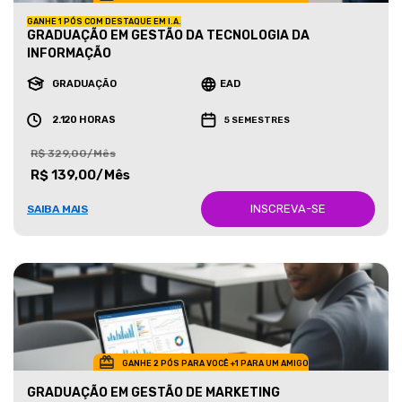
GANHE 1 PÓS COM DESTAQUE EM I.A.
GRADUAÇÃO EM GESTÃO DA TECNOLOGIA DA
INFORMAÇÃO
GRADUAÇÃO
EAD
2.120 HORAS
5 SEMESTRES
R$ 329,00/Mês
R$ 139,00/Mês
INSCREVA-SE
SAIBA MAIS
GANHE 2 PÓS PARA VOCÊ +1 PARA UM AMIGO
GRADUAÇÃO EM GESTÃO DE MARKETING