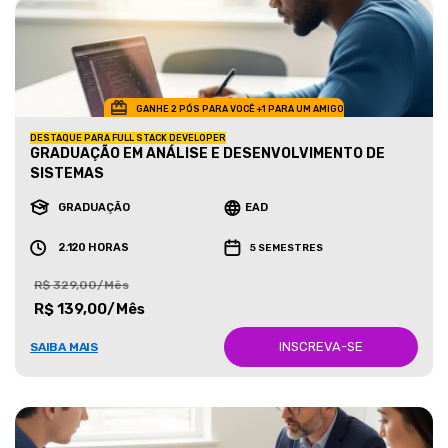
GANHE 2 PÓS PARA VOCÊ +1 PARA UM AMIGO
DESTAQUE PARA FULL STACK DEVELOPER
GRADUAÇÃO EM ANÁLISE E DESENVOLVIMENTO DE
SISTEMAS
GRADUAÇÃO
EAD
2.120 HORAS
5 SEMESTRES
R$ 329,00/Mês
R$ 139,00/Mês
INSCREVA-SE
SAIBA MAIS