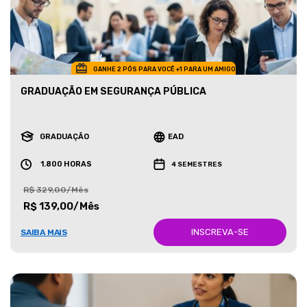
GANHE 2 PÓS PARA VOCÊ +1 PARA UM AMIGO
GRADUAÇÃO EM SEGURANÇA PÚBLICA
GRADUAÇÃO
EAD
1.800 HORAS
4 SEMESTRES
R$ 329,00/Mês
R$ 139,00/Mês
INSCREVA-SE
SAIBA MAIS