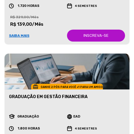
1.720 HORAS
4 SEMESTRES
R$ 329,00/Mês
R$ 139,00/Mês
INSCREVA-SE
SAIBA MAIS
GANHE 2 PÓS PARA VOCÊ +1 PARA UM AMIGO
GRADUAÇÃO EM GESTÃO FINANCEIRA
GRADUAÇÃO
EAD
1.800 HORAS
4 SEMESTRES