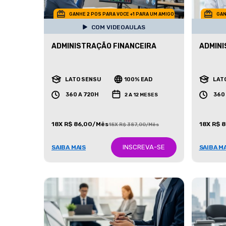
GANHE 2 POS PARA VOCE +1 PARA UM AMIGO
GAN
COM VIDEOAULAS
ADMINISTRAÇÃO FINANCEIRA
ADMINI
LATO SENSU
100% EAD
LAT
360 A 720H
360
2 A 12 MESES
18X R$ 86,00/Mês
18X R$ 
18X R$ 387,00/Mês
INSCREVA-SE
SAIBA MAIS
SAIBA M