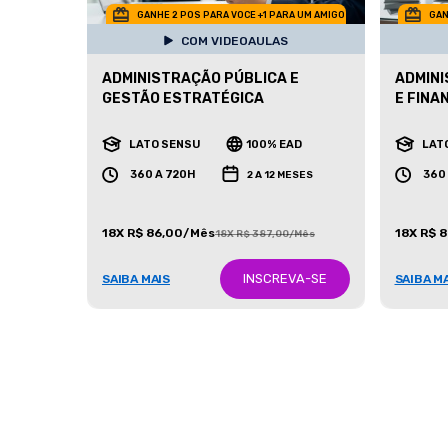
GANHE 2 POS PARA VOCE +1 PARA UM AMIGO
GAN
COM VIDEOAULAS
ADMINISTRAÇÃO PÚBLICA E
ADMINI
GESTÃO ESTRATÉGICA
E FINA
LATO SENSU
100% EAD
LAT
360 A 720H
360
2 A 12 MESES
18X R$ 86,00/Mês
18X R$ 
18X R$ 387,00/Mês
INSCREVA-SE
SAIBA MAIS
SAIBA M