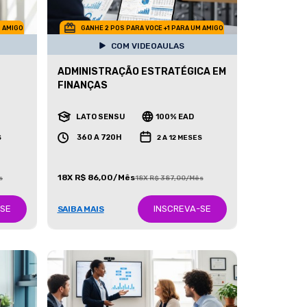
M AMIGO
GANHE 2 POS PARA VOCE +1 PARA UM AMIGO
COM VIDEOAULAS
ADMINISTRAÇÃO ESTRATÉGICA EM
FINANÇAS
LATO SENSU
100% EAD
360 A 720H
S
2 A 12 MESES
18X R$ 86,00/Mês
s
18X R$ 387,00/Mês
-SE
INSCREVA-SE
SAIBA MAIS