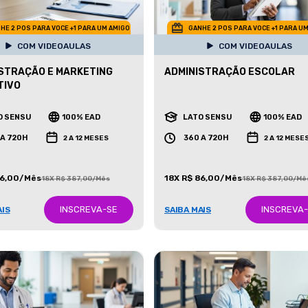
HE 2 POS PARA VOCE +1 PARA UM AMIGO
GANHE 2 POS PARA VOCE +1 PARA U
COM VIDEOAULAS
COM VIDEOAULAS
STRAÇÃO E MARKETING
ADMINISTRAÇÃO ESCOLAR
TIVO
O SENSU
100% EAD
LATO SENSU
100% EAD
 A 720H
360 A 720H
2 A 12 MESES
2 A 12 MESE
86,00/Mês
18X R$ 86,00/Mês
18X R$ 387,00/Mês
18X R$ 387,00/Mê
INSCREVA-SE
INSCREVA
AIS
SAIBA MAIS