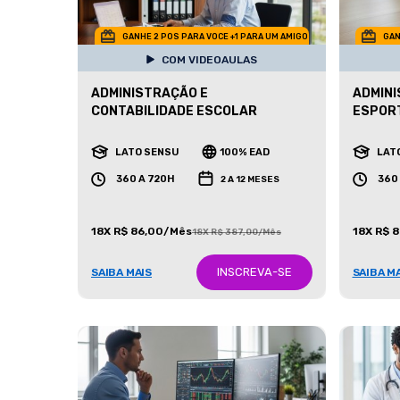
GANHE 2 POS PARA VOCE +1 PARA UM AMIGO
GAN
COM VIDEOAULAS
ADMINISTRAÇÃO E
ADMINI
CONTABILIDADE ESCOLAR
ESPOR
LATO SENSU
100% EAD
LAT
360 A 720H
360
2 A 12 MESES
18X R$ 86,00/Mês
18X R$ 
18X R$ 387,00/Mês
INSCREVA-SE
SAIBA MAIS
SAIBA M