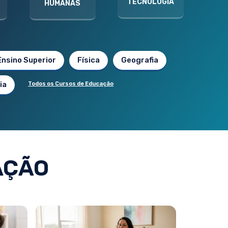
TECNOLOGIA
HUMANAS
Ensino Superior
Física
Geografia
ia
Todos os Cursos de Educação
AÇÃO