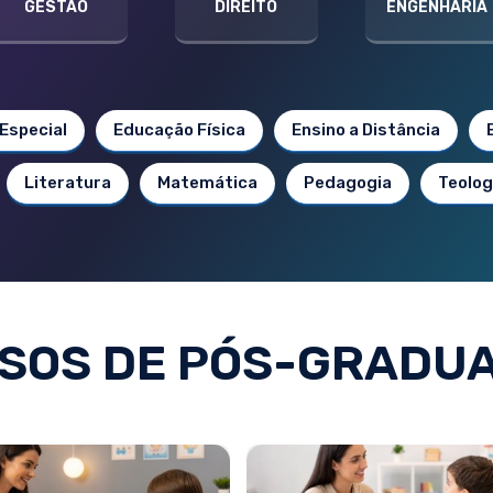
GESTÃO
DIREITO
ENGENHARIA
Especial
Educação Física
Ensino a Distância
Literatura
Matemática
Pedagogia
Teolog
SOS DE PÓS-GRADU