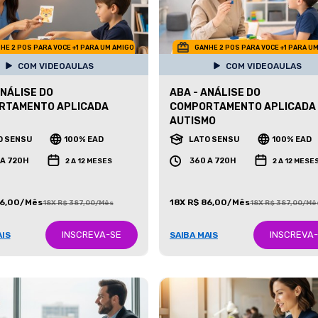
HE 2 POS PARA VOCE +1 PARA UM AMIGO
GANHE 2 POS PARA VOCE +1 PARA U
COM VIDEOAULAS
COM VIDEOAULAS
ANÁLISE DO
ABA - ANÁLISE DO
RTAMENTO APLICADA
COMPORTAMENTO APLICADA
AUTISMO
O SENSU
100% EAD
LATO SENSU
100% EAD
 A 720H
360 A 720H
2 A 12 MESES
2 A 12 MESE
86,00/Mês
18X R$ 86,00/Mês
18X R$ 387,00/Mês
18X R$ 387,00/Mê
INSCREVA-SE
INSCREVA
AIS
SAIBA MAIS