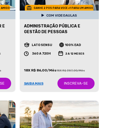
M AMIGO
GANHE 2 POS PARA VOCE +1 PARA UM AMIGO
COM VIDEOAULAS
 E
ADMINISTRAÇÃO PÚBLICA E
GESTÃO DE PESSOAS
LATO SENSU
100% EAD
360 A 720H
S
2 A 12 MESES
18X R$ 86,00/Mês
s
18X R$ 387,00/Mês
-SE
INSCREVA-SE
SAIBA MAIS