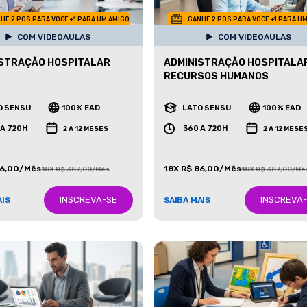
HE 2 POS PARA VOCE +1 PARA UM AMIGO
GANHE 2 POS PARA VOCE +1 PARA U
COM VIDEOAULAS
COM VIDEOAULAS
STRAÇÃO HOSPITALAR
ADMINISTRAÇÃO HOSPITALAR
RECURSOS HUMANOS
O SENSU
100% EAD
LATO SENSU
100% EAD
 A 720H
360 A 720H
2 A 12 MESES
2 A 12 MESE
86,00/Mês
18X R$ 86,00/Mês
18X R$ 387,00/Mês
18X R$ 387,00/Mê
INSCREVA-SE
INSCREVA
AIS
SAIBA MAIS