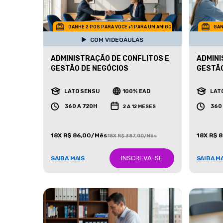
GANHE 2 POS PARA VOCE +1 PARA UM AMIGO
GAN
COM VIDEOAULAS
ADMINISTRAÇÃO DE CONFLITOS E
ADMINI
GESTÃO DE NEGÓCIOS
GESTÃ
LATO SENSU
100% EAD
LAT
360 A 720H
360
2 A 12 MESES
18X R$ 86,00/Mês
18X R$ 
18X R$ 387,00/Mês
INSCREVA-SE
SAIBA MAIS
SAIBA M