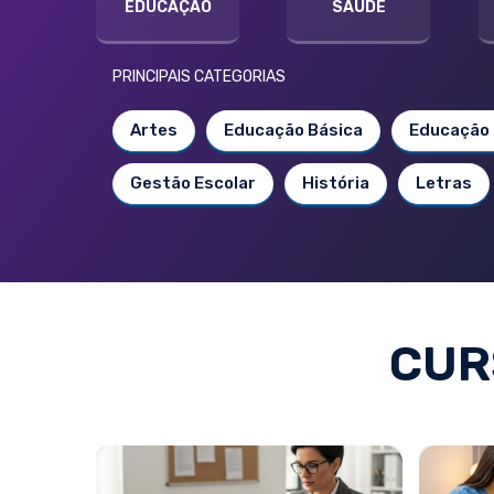
EDUCAÇÃO
SAÚDE
PRINCIPAIS CATEGORIAS
Artes
Educação Básica
Educação 
Gestão Escolar
História
Letras
CUR