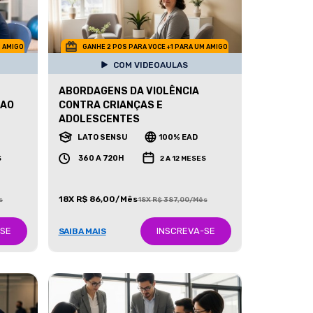
M AMIGO
GANHE 2 POS PARA VOCE +1 PARA UM AMIGO
COM VIDEOAULAS
ABORDAGENS DA VIOLÊNCIA
 AO
CONTRA CRIANÇAS E
ADOLESCENTES
LATO SENSU
100% EAD
360 A 720H
S
2 A 12 MESES
18X R$ 86,00/Mês
s
18X R$ 387,00/Mês
-SE
INSCREVA-SE
SAIBA MAIS