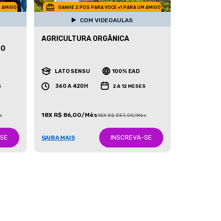
M AMIGO
GANHE 2 POS PARA VOCE +1 PARA UM AMIGO
COM VIDEOAULAS
AGRICULTURA ORGÂNICA
DO
LATO SENSU
100% EAD
360 A 420H
S
2 A 12 MESES
18X R$ 86,00/Mês
s
18X R$ 387,00/Mês
-SE
INSCREVA-SE
SAIBA MAIS