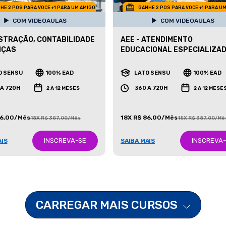
HE 2 POS PARA VOCE +1 PARA UM AMIGO
GANHE 2 POS PARA VOCE +1 PARA U
COM VIDEOAULAS
COM VIDEOAULAS
STRAÇÃO, CONTABILIDADE
AEE - ATENDIMENTO
NÇAS
EDUCACIONAL ESPECIALIZA
O SENSU
100% EAD
LATO SENSU
100% EAD
 A 720H
360 A 720H
2 A 12 MESES
2 A 12 MESE
86,00/Mês
18X R$ 86,00/Mês
18X R$ 387,00/Mês
18X R$ 387,00/Mê
INSCREVA-SE
INSCREVA
AIS
SAIBA MAIS
CARREGAR MAIS CURSOS