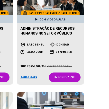
M AMIGO
GANHE 2 POS PARA VOCE +1 PARA UM AMIGO
COM VIDEOAULAS
OS
ADMINISTRAÇÃO DE RECURSOS
HUMANOS NO SETOR PÚBLICO
LATO SENSU
100% EAD
360 A 720H
S
2 A 12 MESES
18X R$ 86,00/Mês
s
18X R$ 387,00/Mês
-SE
INSCREVA-SE
SAIBA MAIS