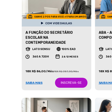
GANHE 2 POS PARA VOCE +1 PARA UM AMIGO
GAN
COM VIDEOAULAS
A FUNÇÃO DO SECRETÁRIO
ABA - 
ESCOLAR NA
COMPO
CONTEMPORANEIDADE
LATO SENSU
100% EAD
LAT
360 A 720H
360
2 A 12 MESES
18X R$ 86,00/Mês
18X R$ 
18X R$ 387,00/Mês
INSCREVA-SE
SAIBA MAIS
SAIBA M