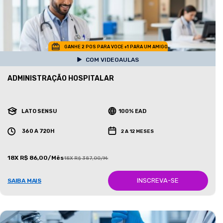
GANHE 2 POS PARA VOCE +1 PARA UM AMIGO
COM VIDEOAULAS
ADMINISTRAÇÃO HOSPITALAR
LATO SENSU
100% EAD
360 A 720H
2 A 12 MESES
18X R$ 86,00/Mês
18X R$ 387,00/Mês
INSCREVA-SE
SAIBA MAIS