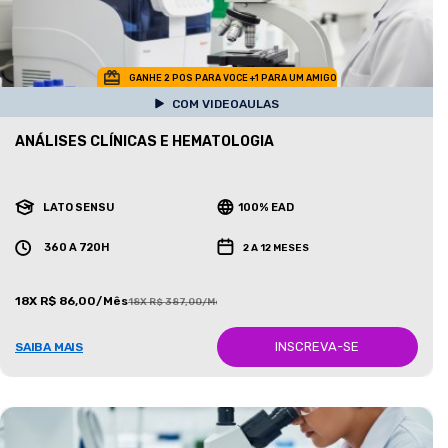
GANHE 2 POS PARA VOCE +1 PARA UM AMIGO
COM VIDEOAULAS
ANÁLISES CLÍNICAS E HEMATOLOGIA
LATO SENSU
100% EAD
360 A 720H
2 A 12 MESES
18X R$ 86,00/Mês
18X R$ 387,00/Mês
INSCREVA-SE
SAIBA MAIS