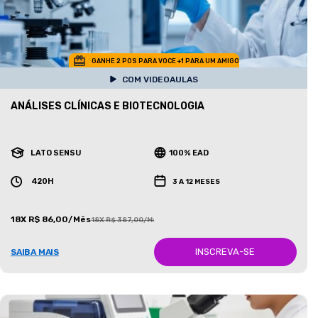
GANHE 2 POS PARA VOCE +1 PARA UM AMIGO
COM VIDEOAULAS
ANÁLISES CLÍNICAS E BIOTECNOLOGIA
LATO SENSU
100% EAD
420H
3 A 12 MESES
18X R$ 86,00/Mês
18X R$ 387,00/Mês
INSCREVA-SE
SAIBA MAIS