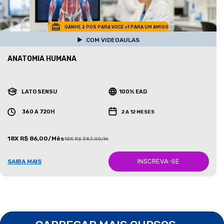
GANHE 2 POS PARA VOCE +1 PARA UM AMIGO
COM VIDEOAULAS
ANATOMIA HUMANA
LATO SENSU
100% EAD
360 A 720H
2 A 12 MESES
18X R$ 86,00/Mês
18X R$ 387,00/Mês
INSCREVA-SE
SAIBA MAIS