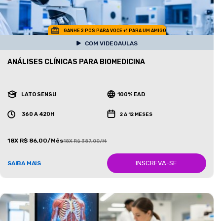
GANHE 2 POS PARA VOCE +1 PARA UM AMIGO
COM VIDEOAULAS
ANÁLISES CLÍNICAS PARA BIOMEDICINA
LATO SENSU
100% EAD
360 A 420H
2 A 12 MESES
18X R$ 86,00/Mês
18X R$ 387,00/Mês
INSCREVA-SE
SAIBA MAIS