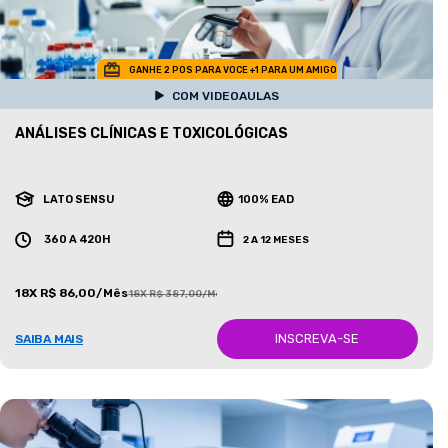
GANHE 2 POS PARA VOCE +1 PARA UM AMIGO
COM VIDEOAULAS
ANÁLISES CLÍNICAS E TOXICOLÓGICAS
LATO SENSU
100% EAD
360 A 420H
2 A 12 MESES
18X R$ 86,00/Mês
18X R$ 387,00/Mês
INSCREVA-SE
SAIBA MAIS