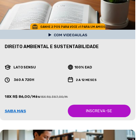
GANHE 2 POS PARA VOCE +1 PARA UM AMIGO
COM VIDEOAULAS
DIREITO AMBIENTAL E SUSTENTABILIDADE
LATO SENSU
100% EAD
360 A 720H
2 A 12 MESES
18X R$ 86,00/Mês
18X R$ 387,00/Mês
INSCREVA-SE
SAIBA MAIS