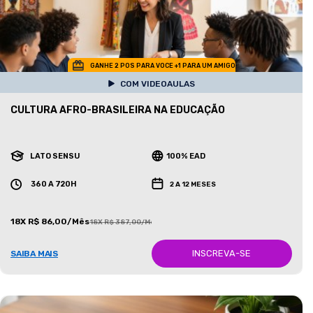
GANHE 2 POS PARA VOCE +1 PARA UM AMIGO
COM VIDEOAULAS
CULTURA AFRO-BRASILEIRA NA EDUCAÇÃO
LATO SENSU
100% EAD
360 A 720H
2 A 12 MESES
18X R$ 86,00/Mês
18X R$ 387,00/Mês
INSCREVA-SE
SAIBA MAIS