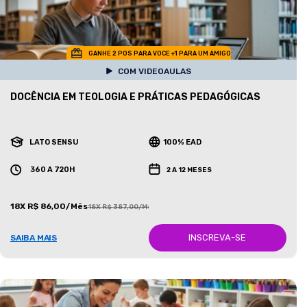
GANHE 2 POS PARA VOCE +1 PARA UM AMIGO
COM VIDEOAULAS
DOCÊNCIA EM TEOLOGIA E PRÁTICAS PEDAGÓGICAS
LATO SENSU
100% EAD
360 A 720H
2 A 12 MESES
18X R$ 86,00/Mês
18X R$ 387,00/Mês
INSCREVA-SE
SAIBA MAIS