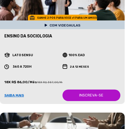
GANHE 2 POS PARA VOCE +1 PARA UM AMIGO
COM VIDEOAULAS
ENSINO DA SOCIOLOGIA
LATO SENSU
100% EAD
360 A 720H
2 A 12 MESES
18X R$ 86,00/Mês
18X R$ 387,00/Mês
INSCREVA-SE
SAIBA MAIS