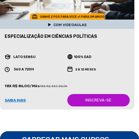
GANHE 2 POS PARA VOCE +1 PARA UM AMIGO
COM VIDEOAULAS
ESPECIALIZAÇÃO EM CIÊNCIAS POLÍTICAS
LATO SENSU
100% EAD
360 A 720H
2 A 12 MESES
18X R$ 86,00/Mês
18X R$ 387,00/Mês
INSCREVA-SE
SAIBA MAIS