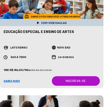
GANHE 2 POS PARA VOCE +1 PARA UM AMIGO
COM VIDEOAULAS
EDUCAÇÃO ESPECIAL E ENSINO DE ARTES
LATO SENSU
100% EAD
360 A 720H
2 A 12 MESES
18X R$ 86,00/Mês
18X R$ 387,00/Mês
INSCREVA-SE
SAIBA MAIS