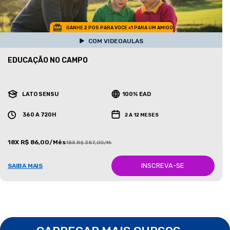
GANHE 2 POS PARA VOCE +1 PARA UM AMIGO
COM VIDEOAULAS
EDUCAÇÃO NO CAMPO
LATO SENSU
100% EAD
360 A 720H
2 A 12 MESES
18X R$ 86,00/Mês
18X R$ 387,00/Mês
INSCREVA-SE
SAIBA MAIS