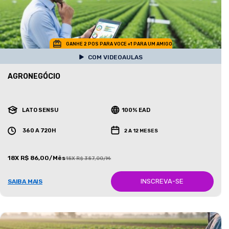
GANHE 2 POS PARA VOCE +1 PARA UM AMIGO
COM VIDEOAULAS
AGRONEGÓCIO
LATO SENSU
100% EAD
360 A 720H
2 A 12 MESES
18X R$ 86,00/Mês
18X R$ 387,00/Mês
INSCREVA-SE
SAIBA MAIS