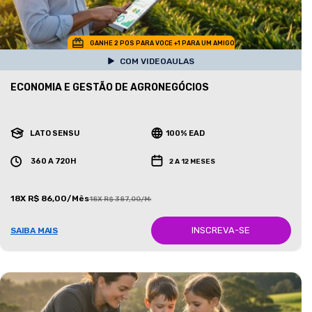
GANHE 2 POS PARA VOCE +1 PARA UM AMIGO
COM VIDEOAULAS
ECONOMIA E GESTÃO DE AGRONEGÓCIOS
LATO SENSU
100% EAD
360 A 720H
2 A 12 MESES
18X R$ 86,00/Mês
18X R$ 387,00/Mês
INSCREVA-SE
SAIBA MAIS