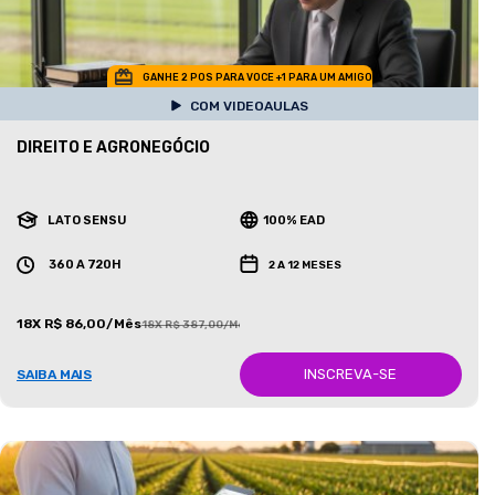
GANHE 2 POS PARA VOCE +1 PARA UM AMIGO
COM VIDEOAULAS
DIREITO E AGRONEGÓCIO
LATO SENSU
100% EAD
360 A 720H
2 A 12 MESES
18X R$ 86,00/Mês
18X R$ 387,00/Mês
INSCREVA-SE
SAIBA MAIS