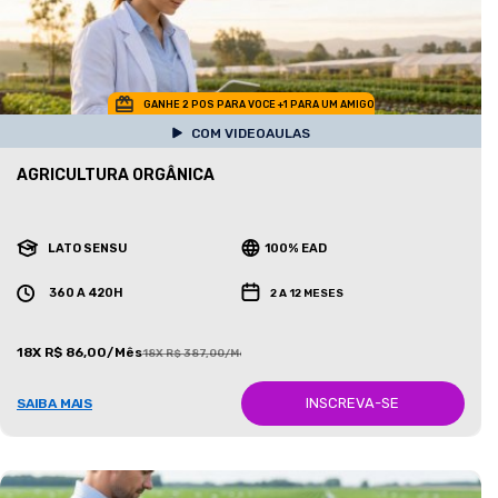
GANHE 2 POS PARA VOCE +1 PARA UM AMIGO
COM VIDEOAULAS
AGRICULTURA ORGÂNICA
LATO SENSU
100% EAD
360 A 420H
2 A 12 MESES
18X R$ 86,00/Mês
18X R$ 387,00/Mês
INSCREVA-SE
SAIBA MAIS