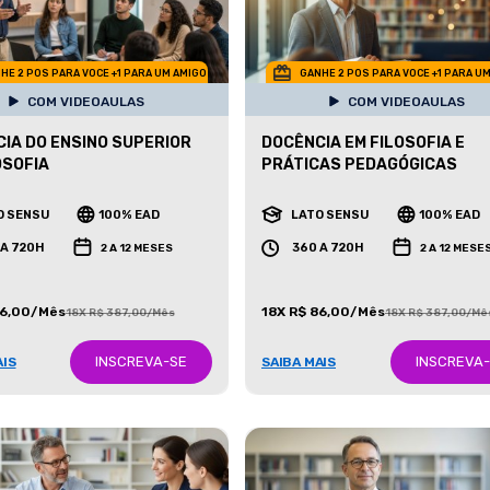
HE 2 POS PARA VOCE +1 PARA UM AMIGO
GANHE 2 POS PARA VOCE +1 PARA U
COM VIDEOAULAS
COM VIDEOAULAS
IA DO ENSINO SUPERIOR
DOCÊNCIA EM FILOSOFIA E
OSOFIA
PRÁTICAS PEDAGÓGICAS
O SENSU
100% EAD
LATO SENSU
100% EAD
 A 720H
360 A 720H
2 A 12 MESES
2 A 12 MESE
86,00/Mês
18X R$ 86,00/Mês
18X R$ 387,00/Mês
18X R$ 387,00/Mê
INSCREVA-SE
INSCREVA
AIS
SAIBA MAIS