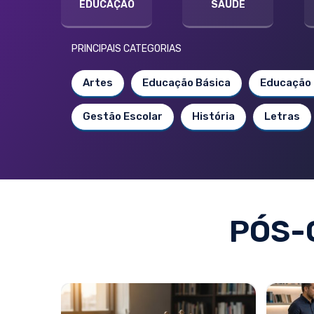
EDUCAÇÃO
SAÚDE
PRINCIPAIS CATEGORIAS
Artes
Educação Básica
Educação 
Gestão Escolar
História
Letras
PÓS-