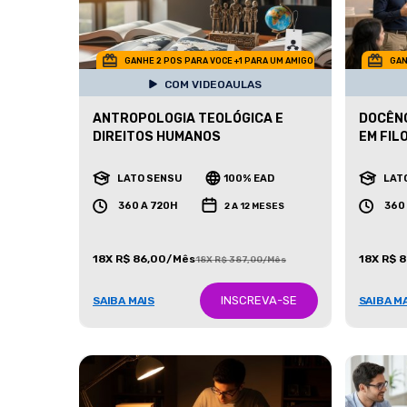
GANHE 2 POS PARA VOCE +1 PARA UM AMIGO
GAN
COM VIDEOAULAS
ANTROPOLOGIA TEOLÓGICA E
DOCÊNC
DIREITOS HUMANOS
EM FIL
LATO SENSU
100% EAD
LAT
360 A 720H
360
2 A 12 MESES
18X R$ 86,00/Mês
18X R$ 
18X R$ 387,00/Mês
INSCREVA-SE
SAIBA MAIS
SAIBA M