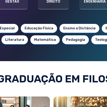
GESTÃO
DIREITO
ENGENHARIA
Especial
Educação Física
Ensino a Distância
Literatura
Matemática
Pedagogia
Teolog
GRADUAÇÃO EM FILO