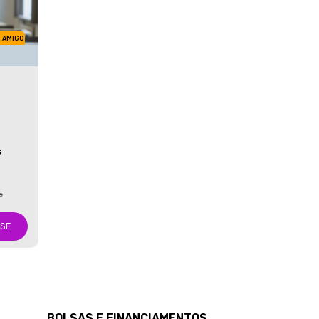
M AMIGO
S
s
-SE
BOLSAS E FINANCIAMENTOS