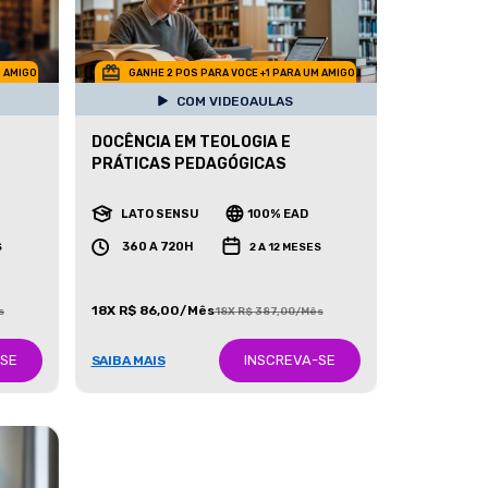
M AMIGO
GANHE 2 POS PARA VOCE +1 PARA UM AMIGO
COM VIDEOAULAS
DOCÊNCIA EM TEOLOGIA E
PRÁTICAS PEDAGÓGICAS
LATO SENSU
100% EAD
360 A 720H
S
2 A 12 MESES
18X R$ 86,00/Mês
s
18X R$ 387,00/Mês
-SE
INSCREVA-SE
SAIBA MAIS