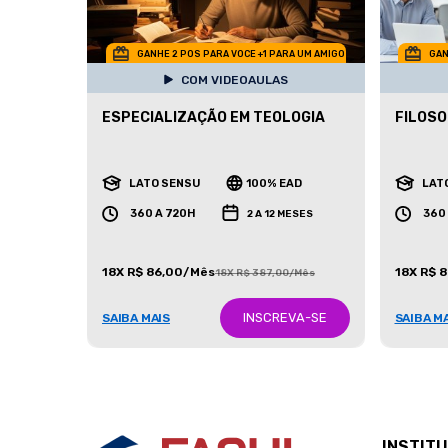
GANHE 2 POS PARA VOCE +1 PARA UM AMIGO
GAN
COM VIDEOAULAS
ESPECIALIZAÇÃO EM TEOLOGIA
FILOSO
LATO SENSU
100% EAD
LAT
360 A 720H
360
2 A 12 MESES
18X R$ 86,00/Mês
18X R$ 
18X R$ 387,00/Mês
INSCREVA-SE
SAIBA MAIS
SAIBA M
INSTIT