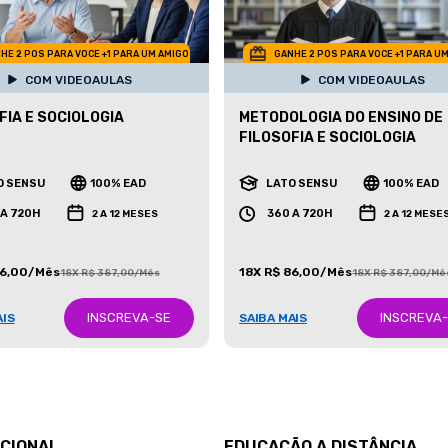
HE 2 POS PARA VOCE +1 PARA UM AMIGO
GANHE 2 POS PARA VOCE +1 PARA U
COM VIDEOAULAS
COM VIDEOAULAS
FIA E SOCIOLOGIA
METODOLOGIA DO ENSINO DE
FILOSOFIA E SOCIOLOGIA
O SENSU
100% EAD
LATO SENSU
100% EAD
 A 720H
360 A 720H
2 A 12 MESES
2 A 12 MESE
86,00/Mês
18X R$ 86,00/Mês
18X R$ 387,00/Mês
18X R$ 387,00/Mê
INSCREVA-SE
INSCREVA
AIS
SAIBA MAIS
UCIONAL
EDUCAÇÃO A DISTÂNCIA