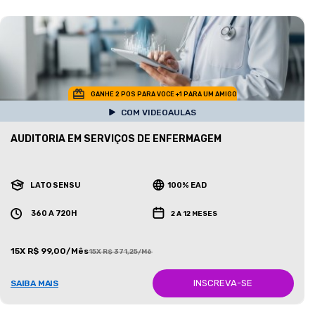
GANHE 2 POS PARA VOCE +1 PARA UM AMIGO
COM VIDEOAULAS
AUDITORIA EM SERVIÇOS DE ENFERMAGEM
LATO SENSU
100% EAD
360 A 720H
2 A 12 MESES
15X R$ 99,00/Mês
15X R$ 371,25/Mês
INSCREVA-SE
SAIBA MAIS