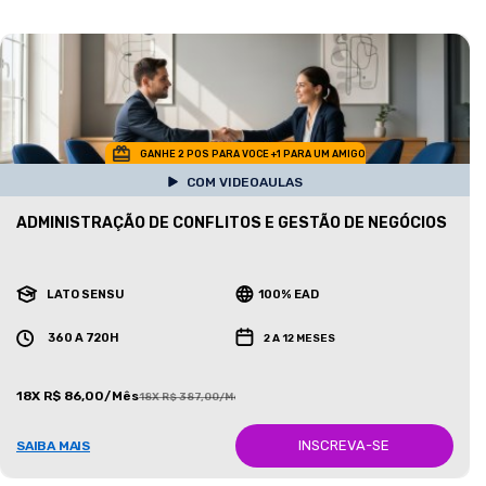
GANHE 2 POS PARA VOCE +1 PARA UM AMIGO
COM VIDEOAULAS
ADMINISTRAÇÃO DE CONFLITOS E GESTÃO DE NEGÓCIOS
LATO SENSU
100% EAD
360 A 720H
2 A 12 MESES
18X R$ 86,00/Mês
18X R$ 387,00/Mês
INSCREVA-SE
SAIBA MAIS