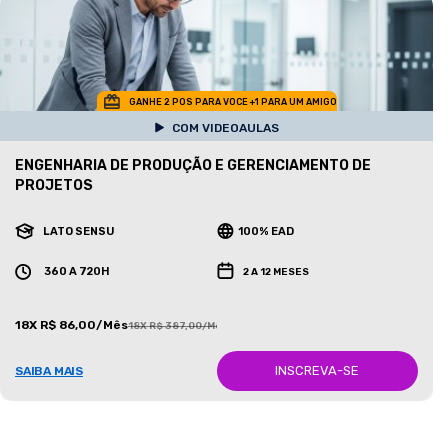
GANHE 2 POS PARA VOCE +1 PARA UM AMIGO
COM VIDEOAULAS
ENGENHARIA DE PRODUÇÃO E GERENCIAMENTO DE
PROJETOS
LATO SENSU
100% EAD
360 A 720H
2 A 12 MESES
18X R$ 86,00/Mês
18X R$ 387,00/Mês
INSCREVA-SE
SAIBA MAIS