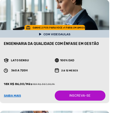
GANHE 2 POS PARA VOCE +1 PARA UM AMIGO
COM VIDEOAULAS
ENGENHARIA DA QUALIDADE COM ÊNFASE EM GESTÃO
LATO SENSU
100% EAD
360 A 720H
2 A 12 MESES
18X R$ 86,00/Mês
18X R$ 387,00/Mês
INSCREVA-SE
SAIBA MAIS