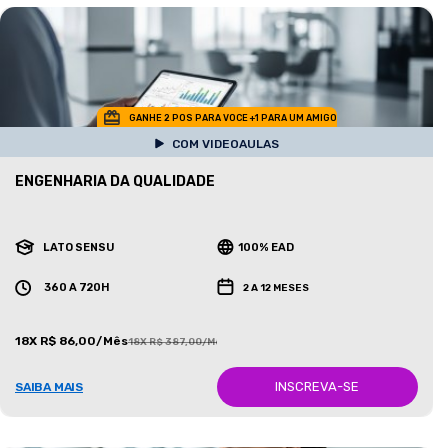
GANHE 2 POS PARA VOCE +1 PARA UM AMIGO
COM VIDEOAULAS
ENGENHARIA DA QUALIDADE
LATO SENSU
100% EAD
360 A 720H
2 A 12 MESES
18X R$ 86,00/Mês
18X R$ 387,00/Mês
INSCREVA-SE
SAIBA MAIS