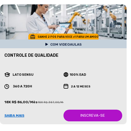
GANHE 2 POS PARA VOCE +1 PARA UM AMIGO
COM VIDEOAULAS
CONTROLE DE QUALIDADE
LATO SENSU
100% EAD
360 A 720H
2 A 12 MESES
18X R$ 86,00/Mês
18X R$ 387,00/Mês
INSCREVA-SE
SAIBA MAIS