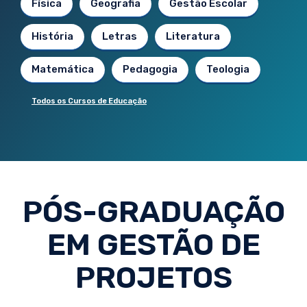
Física
Geografia
Gestão Escolar
História
Letras
Literatura
Matemática
Pedagogia
Teologia
Todos os Cursos de Educação
PÓS-GRADUAÇÃO
EM GESTÃO DE
PROJETOS