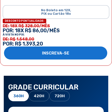
No Boleto em 12X,
PIX ou Cartão 18x
DESCONTO PONTUALIDADE:
DE: 18X R$ 328,00/MÊS
POR: 18X R$ 86,00/MÊS
À VISTA NO PIX:
DE: R$ 1.548,00
POR: R$ 1.393,20
INSCREVA-SE
GRADE CURRICULAR
360H
420H
720H